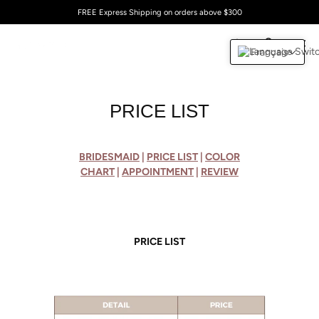
FREE Express Shipping on orders above $300
Français
0
PRICE LIST
BRIDESMAID
|
PRICE LIST
|
COLOR
CHART
|
APPOINTMENT
|
REVIEW
PRICE LIST